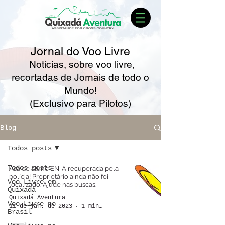
Jornal do Voo Livre
Notícias,
sobre voo livre,
r
ecortadas de Jornais de todo o
Mundo!
(Exclusivo para Pilotos)
Blog
Todos posts
Todos posts
Asa de aluno EN-A recuperada pela
polícia! Proprietário ainda não foi
Voo Livre em
localizado. Ajude nas buscas.
Quixadá
Quixadá Aventura
Voo Livre no
11 de jan. de 2023
1 min de leitura
Brasil