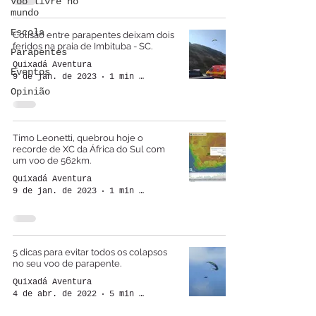
Voo livre no
mundo
Escola
Colisão entre parapentes deixam dois
feridos na praia de Imbituba - SC.
Parapentes
Quixadá Aventura
Eventos
9 de jan. de 2023
1 min de leitura
Opinião
Timo Leonetti, quebrou hoje o
recorde de XC da África do Sul com
um voo de 562km.
Quixadá Aventura
9 de jan. de 2023
1 min de leitura
5 dicas para evitar todos os colapsos
no seu voo de parapente.
Quixadá Aventura
4 de abr. de 2022
5 min de leitura