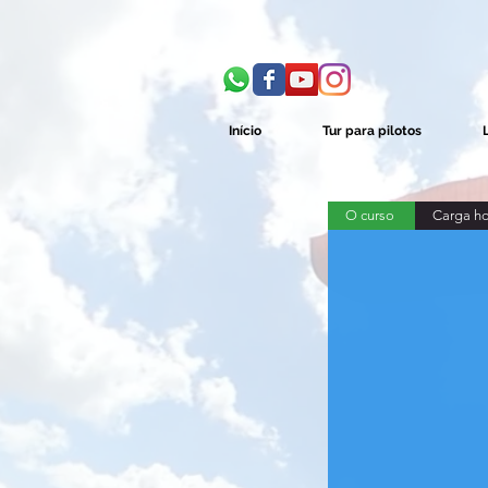
Início
Tur para pilotos
O curso
Carga ho