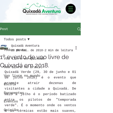
Post
Todos posts
Quixadá Aventura
Todos posts
23 de mai. de 2018
2 min de leitura
1º evento de voo livre de
Voo Livre em Quixadá
Quixadá em 2018.
Voo Livre no Brasil
Quixadá Verde (29, 30 de junho e 01 
Voo livre no mundo
de julho 2018) é o evento que 
promete atrair dezenas de 
Escola
visitantes a cidade a Quixadá. De 
Parapentes
maio a julho é o período batizado 
entre os pilotos de "temporada 
Eventos
verde". É o momento onde os ventos 
Opinião
e as térmicas estão mais suaves, 