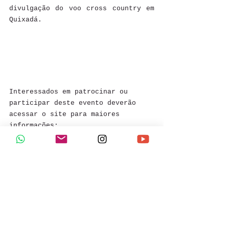
divulgação do voo cross country em 
Quixadá.
Interessados em patrocinar ou 
participar deste evento deverão 
acessar o site para maiores 
informações: 
www.quixadaaventura.com.br/quixadav
erde 
WhatsApp +55 88 9 9911 3182